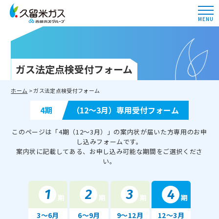
MENU
ガス法定点検受付フォーム
ホーム
> ガス法定点検受付フォーム
4期
（12〜3月）専用受付フォーム
このページは「4期（12〜3月）」の案内状が届いた方専用のお申
し込みフォームです。
案内状に記載してある、お申し込み可能な期間をご選択くださ
い。
1
2
3
4
期
期
期
期
3〜6月
6〜9月
9〜12月
12〜3月